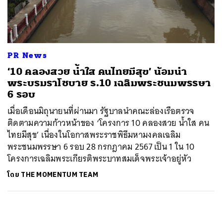
ค้นหา
SHARE
TWEET
LINE
EMAIL
PR News
‘10 คลองสวย น้ำใส คนไทยมีสุข’ น้อมนำ
พระบรมราโชบาย ร.10 เฉลิมพระชนมพรรษา
6 รอบ
เมื่อเดือนมิถุนายนที่ผ่านมา รัฐบาลนำคณะล่องเรือตรวจ
ติดตามความก้าวหน้าของ ‘โครงการ 10 คลองสวย น้ำใส คน
ไทยมีสุข’ เนื่องในโอกาสพระราชพิธีมหามงคลเฉลิม
พระชนมพรรษา 6 รอบ 28 กรกฎาคม 2567 เป็น 1 ใน 10
โครงการเฉลิมพระเกียรติพระบาทสมเด็จพระเจ้าอยู่หัว
โดย
THE MOMENTUM TEAM