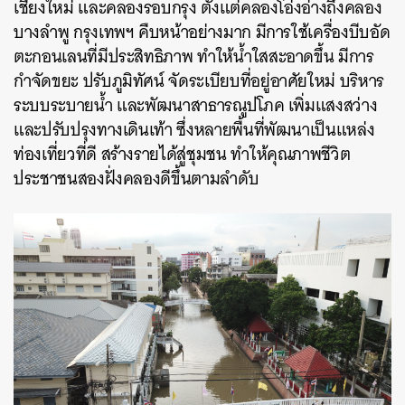
เชียงใหม่ และคลองรอบกรุง ตั้งแต่คลองโอ่งอ่างถึงคลอง
ค้นหา
บางลำพู กรุงเทพฯ คืบหน้าอย่างมาก มีการใช้เครื่องบีบอัด
SHARE
TWEET
LINE
EMAIL
ตะกอนเลนที่มีประสิทธิภาพ ทำให้น้ำใสสะอาดขึ้น มีการ
กำจัดขยะ ปรับภูมิทัศน์ จัดระเบียบที่อยู่อาศัยใหม่ บริหาร
ระบบระบายน้ำ และพัฒนาสาธารณูปโภค เพิ่มแสงสว่าง
และปรับปรุงทางเดินเท้า ซึ่งหลายพื้นที่พัฒนาเป็นแหล่ง
ท่องเที่ยวที่ดี สร้างรายได้สู่ชุมชน ทำให้คุณภาพชีวิต
ประชาชนสองฝั่งคลองดีขึ้นตามลำดับ