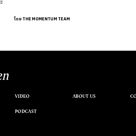
ละ
โดย
THE MOMENTUM TEAM
en
VIDEO
ABOUT US
C
PODCAST