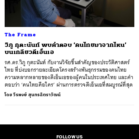
ค้นหา
SHARE
TWEET
LINE
EMAIL
The Frame
วิภู กุตะนันท์ พบคำตอบ ‘คนไทยมาจากไหน’
บนเกลียวดีเอ็นเอ
รศ.ดร.วิภู กุตะนันท์ กับงานวิจัยชิ้นสำคัญของประวัติศาสตร์
ไทย ที่บ่งบอกรายละเอียดโครงสร้างพันธุกรรมของคนไทย
ความหลากหลายของดีเอ็นเอของผู้คนในประเทศไทย และคำ
ตอบว่า ‘คนไทยคือใคร’ ผ่านการตรวจดีเอ็นเอที่สมบูรณ์ที่สุด
โดย
วีรพงษ์ สุนทรฉัตราวัฒน์
FOLLOW US