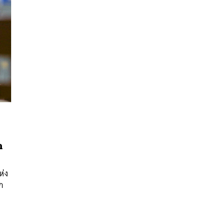
นหา
ก
SHARE
TWEET
LINE
EMAIL
ห่ง
าก