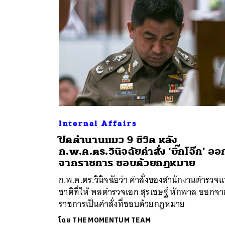
Internal Affairs
ปิดตำนานแมว 9 ชีวิต หลัง
ค้
ก.พ.ค.ตร.วินิจฉัยคำสั่ง ‘บิ๊กโจ๊ก’ ออ
จากราชการ ชอบด้วยกฎหมาย
ก.พ.ค.ตร.วินิจฉัยว่า คำสั่งของสำนักงานตำรวจแ
ชาติที่ให้ พลตำรวจเอก สุรเชษฐ์ หักพาล ออกจ
ราชการเป็นคำสั่งที่ชอบด้วยกฎหมาย
โดย
THE MOMENTUM TEAM