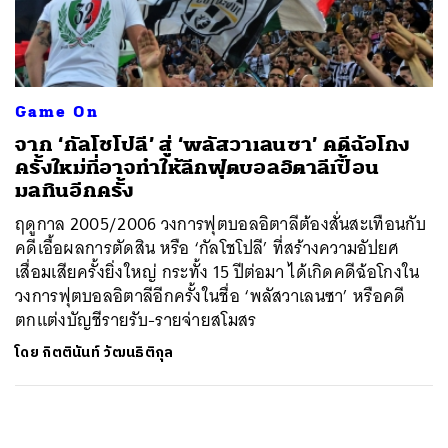
ค้นหา
SHARE
TWEET
LINE
EMAIL
Game On
จาก ‘กัลโชโปลี’ สู่ ‘พลัสวาเลนซา’ คดีฉ้อโกง
ครั้งใหม่ที่อาจทำให้ลีกฟุตบอลอิตาลีเปื้อน
มลทินอีกครั้ง
ฤดูกาล 2005/2006 วงการฟุตบอลอิตาลีต้องสั่นสะเทือนกับ
คดีเอื้อผลการตัดสิน หรือ ‘กัลโชโปลี’ ที่สร้างความอัปยศ
เสื่อมเสียครั้งยิ่งใหญ่ กระทั้ง 15 ปีต่อมา ได้เกิดคดีฉ้อโกงใน
วงการฟุตบอลอิตาลีอีกครั้งในชื่อ ‘พลัสวาเลนซา’ หรือคดี
ตกแต่งบัญชีรายรับ-รายจ่ายสโมสร
โดย
กิตตินันท์ วัฒนธิติกุล