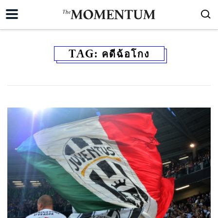
TAG:
คดีฉ้อโกง