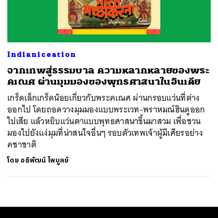
ค้นหา
SHARE
TWEET
LINE
EMAIL
Indianiceation
จากเทพสู่ธรรมบาล ความหลากหลายของพระ
คเณศ ผ่านมุมมองของพุทธศาสนาในอินเดีย
เกร็ดเล็กเกร็ดน้อยเกี่ยวกับพระคเณศ ผ่านกรอบแว่นที่ต่าง
ออกไป โดยถอดวางมุมมองแบบพระเวท-พราหมณ์ฮินดูออก
ไปเสีย แล้วหยิบแว่นตาแบบพุทธศาสนาขึ้นมาสวม เพื่อชวน
มองไปยังแง่มุมที่น่าสนใจอื่นๆ รอบตัวเทพเจ้าผู้มีเศียรอย่าง
คชาชาติ
โดย
อธิพัฒน์ ไพบูลย์