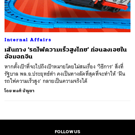
ค้นหา
SHARE
TWEET
LINE
EMAIL
Internal Affairs
เส้นทาง ‘รถไฟความเร็วสูงไทย’ ก่อนลงเอยใน
อ้อมอกจีน
หากตั้งเป้าที่จะไปถึงเป้าหมายโดยไม่สนเรื่อง ‘วิธีการ’ สิ่งที่
รัฐบาล พล.อ.ประยุทธ์ทำ คงเป็นทางลัดที่สุดที่จะทำให้ ‘ฝัน
รถไฟความเร็วสูง’ กลายเป็นความจริงได้
โดย
พงศ์ บัญชา
FOLLOW US