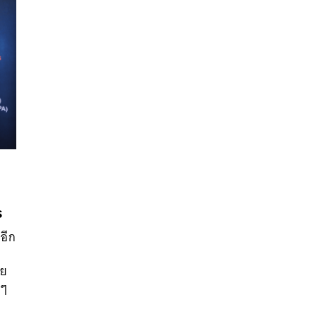
ร
นหา
ฟอีก
SHARE
TWEET
LINE
EMAIL
อย
ยๆ