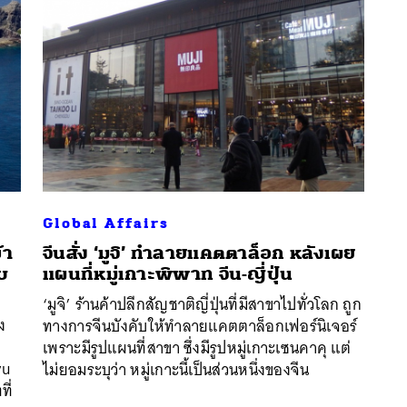
Global Affairs
้า
จีนสั่ง ‘มูจิ’ ทำลายแคตตาล็อก หลังเผย
บ
แผนที่หมู่เกาะพิพาท จีน-ญี่ปุ่น
นหา
‘มูจิ’ ร้านค้าปลีกสัญชาติญี่ปุ่นที่มีสาขาไปทั่วโลก ถูก
SHARE
TWEET
LINE
EMAIL
ง
ทางการจีนบังคับให้ทำลายแคตตาล็อกเฟอร์นิเจอร์
เพราะมีรูปแผนที่สาขา ซึ่งมีรูปหมู่เกาะเซนคาคุ แต่
yu
ไม่ยอมระบุว่า หมู่เกาะนี้เป็นส่วนหนึ่งของจีน
ที่