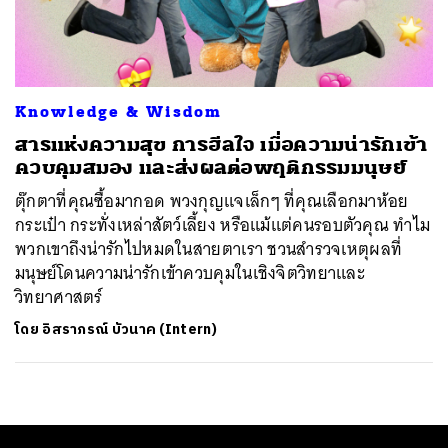
ค้นหา
SHARE
TWEET
LINE
EMAIL
Knowledge & Wisdom
สารแห่งความสุข การฮีลใจ เมื่อความน่ารักเข้า
ควบคุมสมอง และส่งผลต่อพฤติกรรมมนุษย์
ตุ๊กตาที่คุณซื้อมากอด พวงกุญแจเล็กๆ ที่คุณเลือกมาห้อย
กระเป๋า กระทั่งเหล่าสัตว์เลี้ยง หรือแม้แต่คนรอบตัวคุณ ทำไม
พวกเขาถึงน่ารักไปหมดในสายตาเรา ชวนสำรวจเหตุผลที่
มนุษย์โดนความน่ารักเข้าควบคุมในเชิงจิตวิทยาและ
วิทยาศาสตร์
โดย
อิสราภรณ์ บัวนาค (Intern)