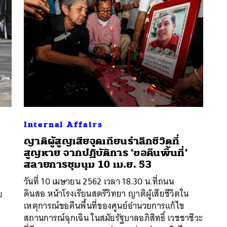
Internal Affairs
ญาติผู้สูญเสียจุดเทียนรำลึกชีวิตที่
สูญหาย จากปฏิบัติการ ‘ขอคืนพื้นที่’
สลายการชุมนุม 10 เม.ย. 53
นหา
วันที่ 10 เมษายน 2562 เวลา 18.30 น.ที่ถนน
SHARE
TWEET
LINE
EMAIL
ดินสอ หน้าโรงเรียนสตรีวิทยา ญาติผู้เสียชีวิตใน
ย
เหตุการณ์ขอคืนพื้นที่ของศูนย์อำนวยการแก้ไข
สถานการณ์ฉุกเฉิน ในสมัยรัฐบาลอภิสิทธิ์ เวชชาชีวะ