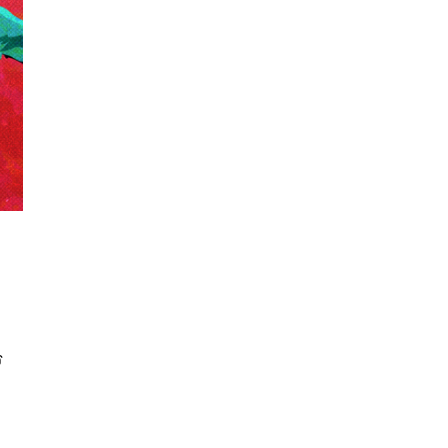
นหา
SHARE
TWEET
LINE
EMAIL
ร