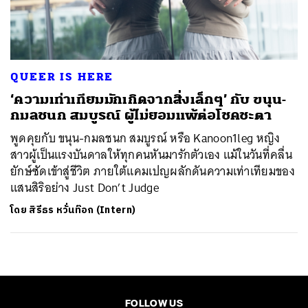
ค้นหา
SHARE
TWEET
LINE
EMAIL
QUEER IS HERE
‘ความเท่าเทียมมักเกิดจากสิ่งเล็กๆ’ กับ ขนุน-
กมลชนก สมบูรณ์ ผู้ไม่ยอมแพ้ต่อโชคชะตา
พูดคุยกับ ขนุน-กมลชนก สมบูรณ์ หรือ Kanoon1leg หญิง
สาวผู้เป็นแรงบันดาลให้ทุกคนหันมารักตัวเอง แม้ในวันที่คลื่น
ยักษ์ซัดเข้าสู่ชีวิต ภายใต้แคมเปญผลักดันความเท่าเทียมของ
แสนสิริอย่าง Just Don’t Judge
โดย
สิรีธร หวั่นท๊อก (Intern)
FOLLOW US