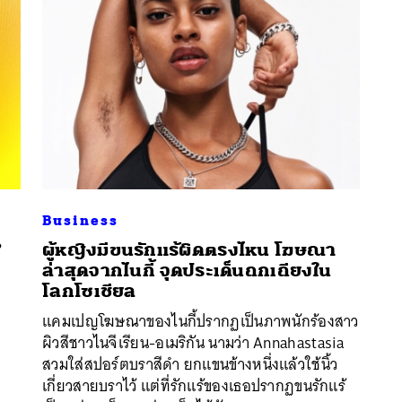
Business
?
ผู้หญิงมีขนรักแร้ผิดตรงไหน โฆษณา
ล่าสุดจากไนกี้ จุดประเด็นถกเถียงใน
นหา
โลกโซเชียล
SHARE
TWEET
LINE
EMAIL
แคมเปญโฆษณาของไนกี้ปรากฏเป็นภาพนักร้องสาว
ผิวสีชาวไนจีเรียน-อเมริกัน นามว่า Annahastasia
สวมใส่สปอร์ตบราสีดำ ยกแขนข้างหนึ่งแล้วใช้นิ้ว
เกี่ยวสายบราไว้ แต่ที่รักแร้ของเธอปรากฏขนรักแร้