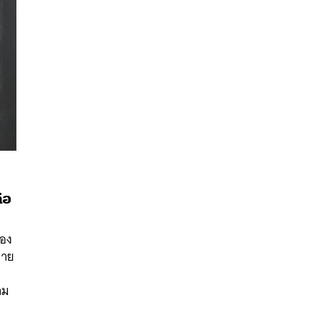
ือ
นหา
SHARE
TWEET
LINE
EMAIL
ลอง
ลาย
าม