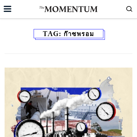
TAG:
ก๊าซพรอม