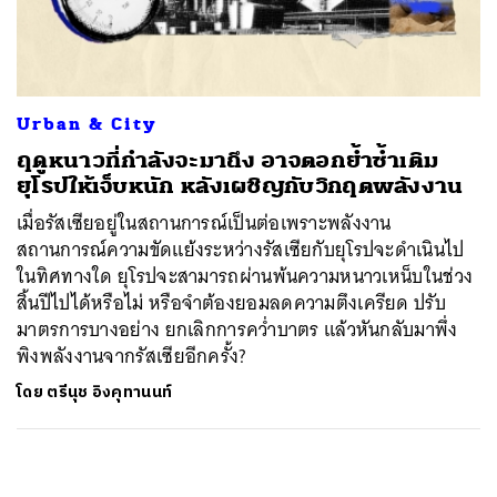
ค้นหา
SHARE
TWEET
LINE
EMAIL
Urban & City
ฤดูหนาวที่กำลังจะมาถึง อาจตอกย้ำซ้ำเติม
ยุโรปให้เจ็บหนัก หลังเผชิญกับวิกฤตพลังงาน
เมื่อรัสเซียอยู่ในสถานการณ์เป็นต่อเพราะพลังงาน
สถานการณ์ความขัดแย้งระหว่างรัสเซียกับยุโรปจะดำเนินไป
ในทิศทางใด ยุโรปจะสามารถผ่านพ้นความหนาวเหน็บในช่วง
สิ้นปีไปได้หรือไม่ หรือจำต้องยอมลดความตึงเครียด ปรับ
มาตรการบางอย่าง ยกเลิกการคว่ำบาตร แล้วหันกลับมาพึ่ง
พิงพลังงานจากรัสเซียอีกครั้ง?
โดย
ตรีนุช อิงคุทานนท์