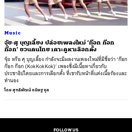
ค้นหา
SHARE
TWEET
LINE
EMAIL
Music
จุ้ย-ศุ บุญเลี้ยง ปล่อยเพลงใหม่ ‘ก๊อก ก๊อก
ก๊อก’ ชวนคนไทย เคาะคูหาเลือกตั้ง
จุ้ย หรือ ศุ บุญเลี้ยง กำลังจะมีผลงานเพลงใหม่ที่มีชื่อว่า ‘ก๊อก
ก๊อก ก๊อก (KokKokKok)’ เพลงซึ่งมีเนื้อหาเกี่ยวกับ
ประชาธิปไตยและการเลือกตั้ง ที่เขารับหน้าที่แต่งเนื้อร้องและ
ทำนอง
โดย
สุทธิพัฒน์ กนิษฐกุล
FOLLOW US