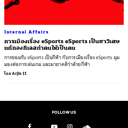
ค้นหา
SHARE
TWEET
LINE
EMAIL
Internal Affairs
การเมืองเรื่อง eSports eSports เป็นยาวิเศษ
แก้กองกิเลสทำคนให้เป็นคน
การยอมรับ eSports เป็นกีฬา กับการเมืองเรื่อง eSports มุม
มองต่อการเล่นเกม และมายาคติว่าด้วยกีฬา
โดย
Arjin II
FOLLOW US