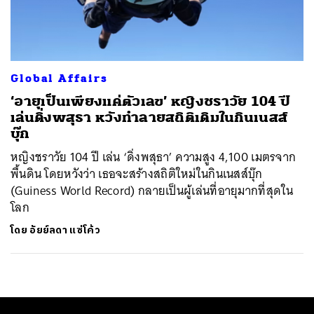
ค้นหา
SHARE
TWEET
LINE
EMAIL
Global Affairs
‘อายุเป็นเพียงแค่ตัวเลข’ หญิงชราวัย 104 ปี
เล่นดิ่งพสุธา หวังทำลายสถิติเดิมในกินเนสส์
บุ๊ก
หญิงชราวัย 104 ปี เล่น ‘ดิ่งพสุธา’ ความสูง 4,100 เมตรจาก
พื้นดิน โดยหวังว่า เธอจะสร้างสถิติใหม่ในกินเนสส์บุ๊ก
(Guiness World Record) กลายเป็นผู้เล่นที่อายุมากที่สุดใน
โลก
โดย
อัยย์ลดา แซ่โค้ว