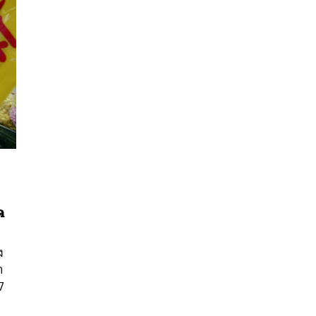
ด
นหา
SHARE
TWEET
LINE
EMAIL
ง
า
7