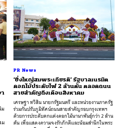
PR News
‘ยิ่งใหญ่สมพระเกียรติ’ รัฐบาลเนรมิต
ดอกไม้ประดับไฟ 2 ล้านต้น ตลอดถนน
ษา
สายสำคัญถึงเดือนสิงหาคม
นหา
เศรษฐา ทวีสิน นายกรัฐมนตรี และหน่วยงานภาครัฐ
SHARE
TWEET
LINE
EMAIL
ลิม
ร่วมกันปรับภูมิทัศน์ถนนสายสำคัญรอบกรุงเทพฯ
ด้วยการประดับตกแต่งดอกไม้นานาพันธุ์กว่า 2 ล้าน
่สม
ต้น เพื่อแสดงความจงรักภักดีและน้อมสำนึกในพระ