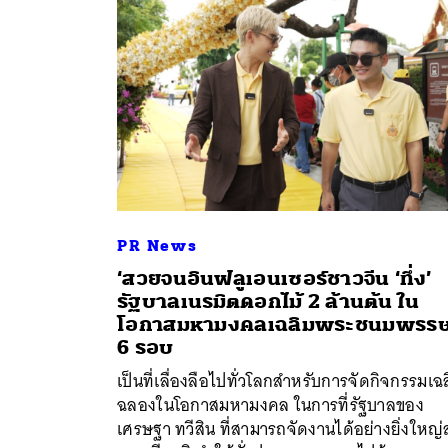
PR News
‘สวยจนอินฟลูเอนเซอร์ชาวจีน ‘ทึ่ง’
รัฐบาลเนรมิตดอกไม้ 2 ล้านต้น ใน
โอกาสมหามงคลเฉลิมพระชนมพรร
ค้
6 รอบ
เป็นที่เลื่องลือไปทั่วโลกสำหรับการจัดกิจกรรมเฉ
ฉลองในโอกาสมหามงคล ในการที่รัฐบาลของ
เศรษฐา ทวีสิน ที่สามารถจัดงานได้อย่างยิ่งใหญ