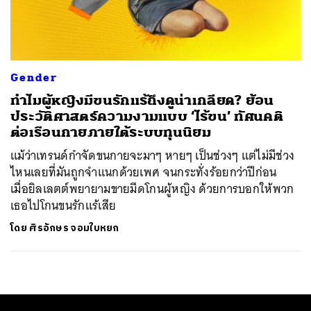
ค้นหา
SHARE
TWEET
LINE
EMAIL
Gender
ทำไมผู้หญิงมีขนรักแร้ถึงดูน่าเกลียด? ย้อน
ประวัติศาสตร์ความงามแบบ ‘ไร้ขน’ ทัศนคติ
ต่อเรือนกายภายใต้ระบบทุนนิยม
แม้ว่าเทรนด์กำจัดขนกายจะมาๆ หายๆ เป็นช่วงๆ แต่ไม่มีช่วง
ไหนเลยที่มันถูกจำแนกด้วยเพศ จนกระทั่งร้อยกว่าปีก่อน
เมื่อยิลเลตต์พยายามขายมีดโกนผู้หญิง ด้วยการบอกให้พวก
เธอไปโกนขนรักแร้เสีย
โดย
ศิรอักษร จอมใบหยก