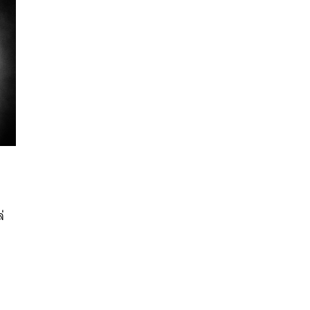
นหา
SHARE
TWEET
LINE
EMAIL
่