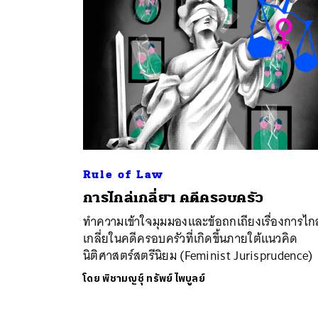
Rule of Law
ค้
การไกล่เกลี่ยฯ คดีครอบครัว
ทำความเข้าใจมุมมองและข้อถกเถียงเรื่องการไกล
เกลี่ยในคดีครอบครัวที่เกิดขึ้นภายใต้แนวคิด
นิติศาสตร์สตรีนิยม (Feminist Jurisprudence)
โดย
พิชามญชุ์ ทรัพย์ไพบูลย์