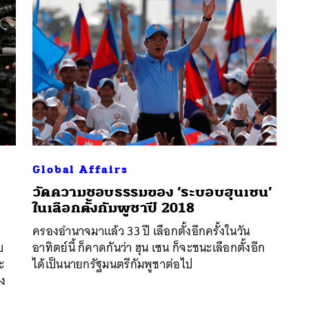
Global Affairs
วัดความชอบธรรมของ ‘ระบอบฮุนเซน’
นหา
ในเลือกตั้งกัมพูชาปี 2018
SHARE
TWEET
LINE
EMAIL
ครองอำนาจมาแล้ว 33 ปี เลือกตั้งอีกครั้งในวัน
บ
อาทิตย์นี้ ก็คาดกันว่า ฮุน เซน ก็จะชนะเลือกตั้งอีก
ะ
ได้เป็นนายกรัฐมนตรีกัมพูชาต่อไป
คง