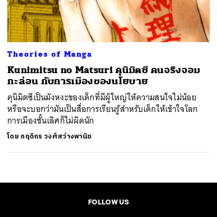
ค้นหา
SHARE
TWEET
LINE
EMAIL
Theories of Manga
Kunimitsu no Matsuri คุนิมิตซึ คนจริงจอม
กะล่อน กับการเมืองของนโยบาย
คุนิมิตซึเป็นมังหงะของเด็กที่มีผู้ใหญ่ให้ความสนใจไม่น้อย
หรือจะบอกว่ามันเป็นสื่อการเรียนรู้สำหรับเด็กให้เข้าใจโลก
การเมืองชั้นเลิศก็ไม่ผิดนัก
โดย
กฤดิกร วงศ์สว่างพานิช
FOLLOW US