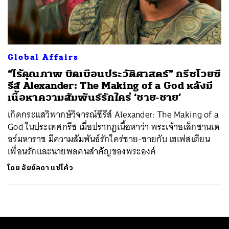
ค้นหา
SHARE
TWEET
LINE
EMAIL
Global Affairs
“ไร้คุณภาพ บิดเบือนประวัติศาสตร์” กรีซโวยซี
รีส์ Alexander: The Making of a God หลังมี
เนื้อหาความสัมพันธ์รักใคร่ ‘ชาย-ชาย’
เกิดกระแสวิพากษ์วิจารณ์ซีรีส์ Alexander: The Making of a
God ในประเทศกรีซ เมื่อปรากฏเนื้อหาว่า พระเจ้าอเล็กซานเด
อร์มหาราช มีความสัมพันธ์รักใคร่ชาย-ชายกับ เฮเฟสเตียน
เพื่อนรักและนายพลคนสำคัญของพระองค์
โดย
อัยย์ลดา แซ่โค้ว