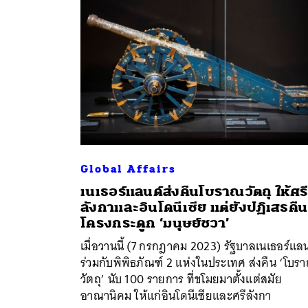
Global Affairs
เนเธอร์แลนด์ส่งคืนโบราณวัตถุ ให้ศรี
ลังกาและอินโดนีเซีย แต่ยังปฏิเสธคืน
ค้
โครงกระดูก ‘มนุษย์ชวา’
เมื่อวานนี้ (7 กรกฎาคม 2023) รัฐบาลเนเธอร์แล
ร่วมกับพิพิธภัณฑ์ 2 แห่งในประเทศ ส่งคืน ‘โบร
วัตถุ’ นับ 100 รายการ ที่ขโมยมาตั้งแต่สมัย
อาณานิคม ให้แก่อินโดนีเซียและศรีลังกา