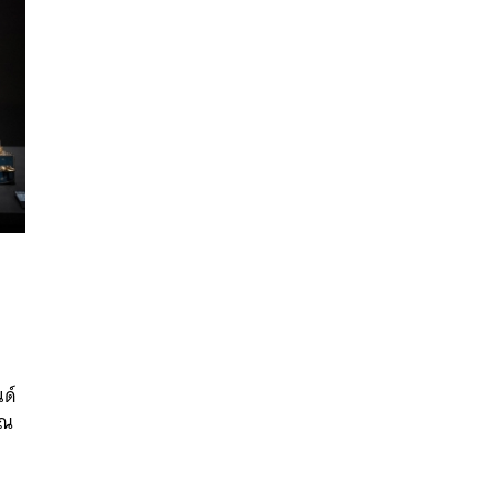
นหา
SHARE
TWEET
LINE
EMAIL
นด์
าณ