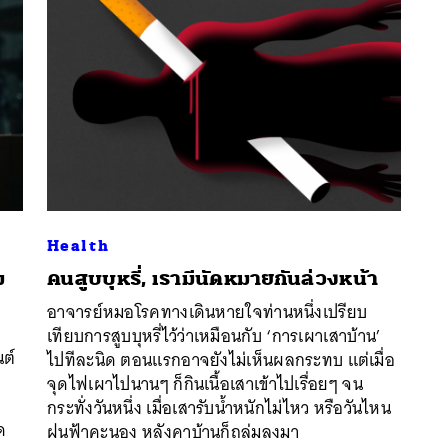
Health
ม
คนสูบบุหรี่, เรามีนัดหมายกันล่วงหน้า
อาจารย์หมอโรคทางเดินหายใจท่านหนึ่งเปรียบ
เทียบการสูบบุหรี่ไว้ว่าเหมือนกับ ‘การเผาเสาบ้าน’
นหา
นต์
ไปทีละนิด ตอนแรกอาจยังไม่เห็นผลกระทบ แต่เมื่อ
SHARE
TWEET
LINE
EMAIL
จุดไฟเผาไปนานๆ ก็กินเนื้อเสาเข้าไปเรื่อยๆ จน
กระทั่งวันหนึ่ง เมื่อเสารับน้ำหนักไม่ไหว หรือวันไหน
ด
ฝนฟ้าคะนอง หลังคาบ้านก็ถล่มลงมา