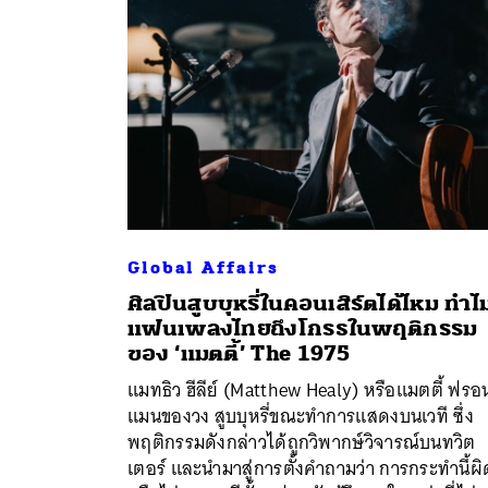
Global Affairs
ศิลปินสูบบุหรี่ในคอนเสิร์ตได้ไหม ทำไ
แฟนเพลงไทยถึงโกรธในพฤติกรรม
ของ ‘แมตตี้’ The 1975
ค้
แมทธิว ฮีลีย์ (Matthew Healy) หรือแมตตี้ ฟรอ
แมนของวง สูบบุหรี่ขณะทำการแสดงบนเวที ซึ่ง
พฤติกรรมดังกล่าวได้ถูกวิพากษ์วิจารณ์บนทวิต
เตอร์ และนำมาสู่การตั้งคำถามว่า การกระทำนี้ผิ