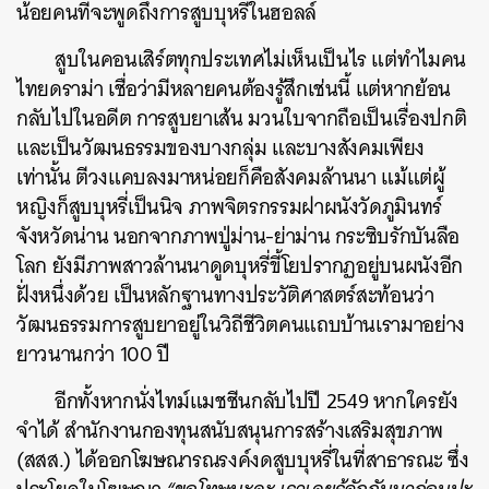
น้อยคนที่จะพูดถึงการสูบบุหรี่ในฮอลล์
สูบในคอนเสิร์ตทุกประเทศไม่เห็นเป็นไร แต่ทำไมคน
ไทยดราม่า เชื่อว่ามีหลายคนต้องรู้สึกเช่นนี้ แต่หากย้อน
กลับไปในอดีต การสูบยาเส้น มวนใบจากถือเป็นเรื่องปกติ
และเป็นวัฒนธรรมของบางกลุ่ม และบางสังคมเพียง
เท่านั้น ตีวงแคบลงมาหน่อยก็คือสังคมล้านนา แม้แต่ผู้
หญิงก็สูบบุหรี่เป็นนิจ ภาพจิตรกรรมฝาผนังวัดภูมินทร์
จังหวัดน่าน นอกจากภาพปู่ม่าน-ย่าม่าน กระซิบรักบันลือ
โลก ยังมีภาพสาวล้านนาดูดบุหรี่ขี้โยปรากฏอยู่บนผนังอีก
ฝั่งหนึ่งด้วย เป็นหลักฐานทางประวัติศาสตร์สะท้อนว่า
วัฒนธรรมการสูบยาอยู่ในวิถีชีวิตคนแถบบ้านเรามาอย่าง
ยาวนานกว่า 100 ปี
อีกทั้งหากนั่งไทม์แมชชีนกลับไปปี 2549 หากใครยัง
จำได้ สำนักงานกองทุนสนับสนุนการสร้างเสริมสุขภาพ
(สสส.) ได้ออกโฆษณารณรงค์งดสูบบุหรี่ในที่สาธารณะ ซึ่ง