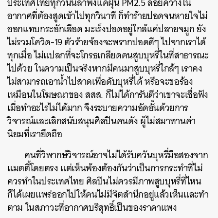
ประเทศไทยทุกวันนี้ลำพังแค่ฝุ่น PM2.5 ลอยคว้างใน
อากาศที่ต้องสูดเข้าไปทุกวินาที ก็ทำร้ายปอดจนหายใจไม่
ออกแทบกระอักเลือด มะเร็งปอดอยู่ใกล้แค่ปลายจมูก ยัง
ไม่รวมโควิด-19 ตัวร้ายจ้องจะพรากปอดดีๆ ไปจากเราได้
ทุกเมื่อ ไม่แปลกที่จะโกรธเกลียดคนสูบบุหรี่ในที่สาธารณะ
ไปด้วย ในความเป็นจริงหากมีคนมาสูบบุหรี่ใกล้ๆ เราคง
ไม่สามารถเอาน้ำไปสาดเพื่อดับบุหรี่ได้ หรือจะขอร้อง
เหมือนในโฆษณาของ สสส. ก็ไม่ได้การันตีว่าเขาจะเชื่อฟัง
เมื่อทำอะไรไม่ได้มาก จึงระบายความอัดอั้นด้วยการ
วิจารณ์และเลิกสนับสนุนศิลปินคนดัง ผู้ไม่สมาทานค่า
นิยมที่เรายึดถือ
คนที่วิพากษ์วิจารณ์อาจไม่ได้รับควันบุหรี่มือสองจาก
แมตตี้โดยตรง แต่เห็นพ้องต้องกันว่าเป็นการกระทำที่ไม่
ควรทำในประเทศไทย ศิลปินไม่ควรมีภาพสูบบุหรี่ที่ไหน
ก็ได้เผยแพร่ออกไปให้คนไม่มีจิตสำนึกอยู่แล้วเห็นและทำ
ตาม ในสภาวะที่อากาศบริสุทธิ์เป็นของราคาแพง