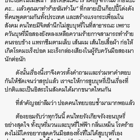
ประโยคในโฆษณา
“ขอโทษนะคะ เราเคยรู้จักกันมาก่อนปะ
คะ… แล้วคุณมาทำร้ายฉันทำไม”
ที่กลายเป็นก็อปปี้โด่งดัง
ที่คนพูดตามกันทั้งประเทศ และสร้างแรงกระเพื่อมใน
สังคม คนไทยมีจิตสำนึกไม่สูบบุหรี่ในที่สาธารณะ เพราะ
ควันบุหรี่มือสองยังหลงเหลือความร้ายกาจสามารถทำร้าย
คนรอบข้าง แทรกซึมตามเล็บ เส้นผม เส้นใยเสื้อผ้า ก่อให้
เกิดโรคมะเร็งปอด มะเร็งกล่องเสียงในผู้รับควันมือสองมา
นักต่อนัก
ดังนั้นเรื่องนี้เราจึงควรตั้งคำถามและร่วมหาคำตอบ
กันให้ชัดเจนว่าสรุปแล้ว เราจะให้การสูบบุหรี่เป็นเรื่องที่
ปกติและเป็นอิสระในสังคมได้มากขนาดไหนกัน
ที่สำคัญอย่าลืมว่า ปอดคนไทยบอบช้ำมามากพอแล้ว
ต้องยอมรับว่าทุกวันนี้ คนไทยรังเกียจรังงอนบุหรี่
อย่างสุดใจ ทั้งบุหรี่มวนและบุหรี่ไฟฟ้า กลิ่นเหม็น โรคร้าย
คงไม่มีใครอยากสูดควันมือสองทั้งที่ไม่ได้สูบบุหรี่เอง