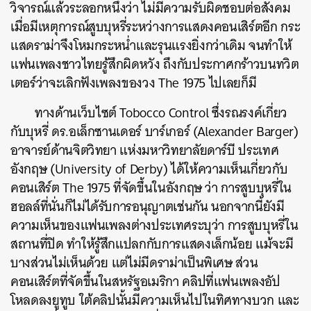
วิจารณ์แล้วระลอกหนึ่งว่า ไม่มีความรับผิดชอบต่อสังคม
เมื่อมีเหตุการณ์สูบบุหรี่ระหว่างการแสดงคอนเสิร์ตอีก กระ
แสดราม่าจึงโหมกระหน่ำและรุนแรงยิ่งกว่าเดิม จนทำให้
แฟนเพลงชาวไทยรู้สึกผิดหวัง ถึงกับประกาศกร้าวบนทวิต
เตอร์ว่าจะเลิกฟังเพลงของวง The 1975 ไปเลยก็มี
ทางด้านเว็บไซต์ Tobocco Control ซึ่งรณรงค์เกี่ยว
กับบุหรี่ ดร.อเล็กซานเดอร์ บาร์เกอร์ (Alexander Barger)
อาจารย์ด้านจิตวิทยา แห่งมหาวิทยาลัยดาร์บี ประเทศ
อังกฤษ (University of Derby) ได้ให้ความเห็นเกี่ยวกับ
คอนเสิร์ต The 1975 ที่จัดขึ้นในอังกฤษ ว่า การสูบบุหรี่ใน
ฮอลล์ที่นั่นก็ไม่ได้รับการอนุญาตเช่นกัน นอกจากนี้ยังมี
ความเห็นของแฟนเพลงต่างประเทศระบุว่า การสูบบุหรี่ใน
สถานที่ปิด ทำให้รู้สึกแปลกกับการแสดงเล็กน้อย แม้จะมี
บางส่วนไม่เห็นด้วย แต่ไม่มีดราม่าเป็นพิเศษ ส่วน
ค้นหา
คอนเสิร์ตที่จัดขึ้นในสหรัฐอเมริกา คลิปที่แฟนเพลงอัป
SHARE
TWEET
LINE
EMAIL
โหลดลงยูทูบ ใต้คลิปนั้นมีความเห็นไปในทิศทางบวก และ