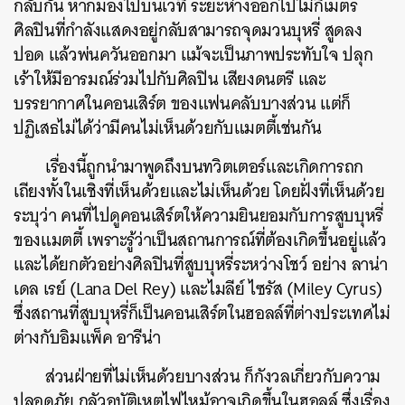
กลับกัน หากมองไปบนเวที ระยะห่างออกไปไม่กี่เมตร
ศิลปินที่กำลังแสดงอยู่กลับสามารถจุดมวนบุหรี่ สูดลง
ปอด แล้วพ่นควันออกมา แม้จะเป็นภาพประทับใจ ปลุก
เร้าให้มีอารมณ์ร่วมไปกับศิลปิน เสียงดนตรี และ
บรรยากาศในคอนเสิร์ต ของแฟนคลับบางส่วน แต่ก็
ปฏิเสธไม่ได้ว่ามีคนไม่เห็นด้วยกับแมตตี้เช่นกัน
เรื่องนี้ถูกนำมาพูดถึงบนทวิตเตอร์และเกิดการถก
เถียงทั้งในเชิงที่เห็นด้วยและไม่เห็นด้วย โดยฝั่งที่เห็นด้วย
ระบุว่า คนที่ไปดูคอนเสิร์ตให้ความยินยอมกับการสูบบุหรี่
ของแมตตี้ เพราะรู้ว่าเป็นสถานการณ์ที่ต้องเกิดขึ้นอยู่แล้ว
และได้ยกตัวอย่างศิลปินที่สูบบุหรี่ระหว่างโชว์ อย่าง ลาน่า
เดล เรย์ (Lana Del Rey) และไมลีย์ ไซรัส (Miley Cyrus)
ซึ่งสถานที่สูบบุหรี่ก็เป็นคอนเสิร์ตในฮอลล์ที่ต่างประเทศไม่
ต่างกับอิมแพ็ค อารีน่า
ส่วนฝ่ายที่ไม่เห็นด้วยบางส่วน ก็กังวลเกี่ยวกับความ
ปลอดภัย กลัวอุบัติเหตุไฟไหม้อาจเกิดขึ้นในฮอลล์ ซึ่งเรื่อง