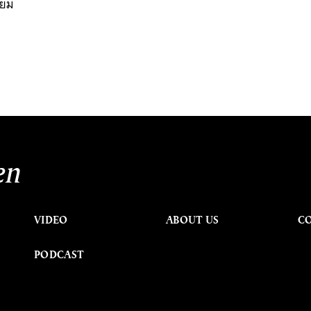
ิยม
en
VIDEO
ABOUT US
C
PODCAST