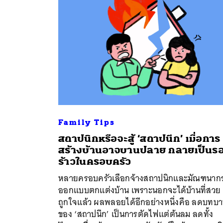
Family Tips
สถาปนิกหรือจะสู้ ‘สถาปนึก’ เมื่อการ
สร้างบ้านอาจบานปลาย กลายเป็นร
ร้าวในครอบครัว
ค้
หลายครอบครัวเลือกจ้างสถาปนิกและมัณฑนากร
ออกแบบตกแต่งบ้าน เพราะนอกจะได้บ้านที่สวย
ถูกใจแล้ว ผลพลอยได้อีกอย่างหนึ่งคือ ลดบทบ
ของ ‘สถาปนึก’ เป็นการตัดไฟแต่ต้นลม ลดทั้ง