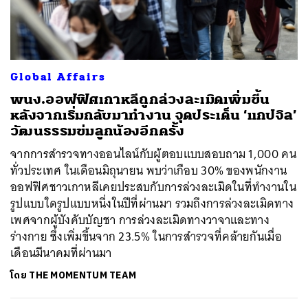
Global Affairs
พนง.ออฟฟิศเกาหลีถูกล่วงละเมิดเพิ่มขึ้น
หลังจากเริ่มกลับมาทำงาน จุดประเด็น ‘แกปจิล’
วัฒนธรรมข่มลูกน้องอีกครั้ง
จากการสำรวจทางออนไลน์กับผู้ตอบแบบสอบถาม 1,000 คน
ทั่วประเทศ ในเดือนมิถุนายน พบว่าเกือบ 30% ของพนักงาน
ออฟฟิศชาวเกาหลีเคยประสบกับการล่วงละเมิดในที่ทำงานใน
รูปแบบใดรูปแบบหนึ่งในปีที่ผ่านมา รวมถึงการล่วงละเมิดทาง
เพศจากผู้บังคับบัญชา การล่วงละเมิดทางวาจาและทาง
ร่างกาย ซึ่งเพิ่มขึ้นจาก 23.5% ในการสำรวจที่คล้ายกันเมื่อ
เดือนมีนาคมที่ผ่านมา
ค้นหา
โดย
THE MOMENTUM TEAM
SHARE
TWEET
LINE
EMAIL