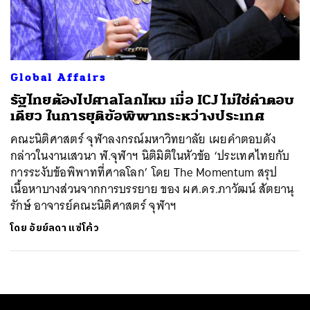
ค้นหา
SHARE
TWEET
LINE
EMAIL
Global Affairs
รัฐไทยต้องไปศาลโลกไหม เมื่อ ICJ ไม่ใช่คำตอบ
เดียว ในการยุติข้อพิพาทระหว่างประเทศ
คณะนิติศาสตร์ จุฬาลงกรณ์มหาวิทยาลัย เผยคำตอบดัง
กล่าวในงานเสวนา ฬ.จุฬาฯ นิติมิติในหัวข้อ ‘ประเทศไทยกับ
การระงับข้อพิพาทที่ศาลโลก’ โดย The Momentum สรุป
เนื้อหาบางส่วนจากการบรรยาย ของ ผศ.ดร.ภาวัฒน์ สัตยานุ
รักษ์ อาจารย์คณะนิติศาสตร์ จุฬาฯ
โดย
อัยย์ลดา แซ่โค้ว