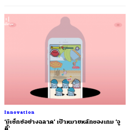
Innovation
‘มีเซ็กซ์อย่างฉลาด’ เป้าหมายหลักของเกม ‘จู
ดี้’