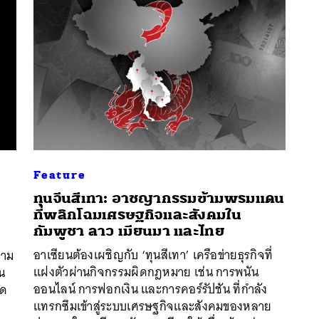
Feature
ทุนจีนสีเทา: อาชญากรรมข้ามพรมแดน
ที่พลิกโฉมเศรษฐกิจและสังคมใน
กัมพูชา ลาว เมียนมา และไทย
อาเซียนต้องเผชิญกับ ‘ทุนสีเทา’ เครือข่ายธุรกิจที่
วาม
นหา
แฝงตัวผ่านกิจกรรมผิดกฎหมาย เช่น การพนัน
ิน
SHARE
TWEET
LINE
EMAIL
ออนไลน์ การฟอกเงิน และการคอร์รัปชัน ที่กำลัง
าด
แทรกซึมเข้าสู่ระบบเศรษฐกิจและสังคมของหลาย