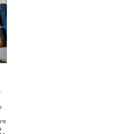
่
นหา
e
SHARE
TWEET
LINE
EMAIL
การ
น