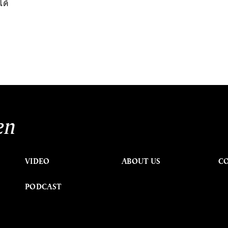
ได้
en
VIDEO
ABOUT US
C
PODCAST