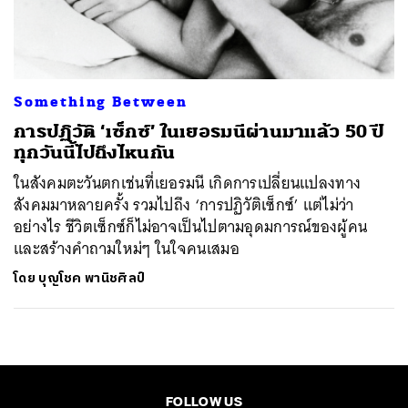
ค้นหา
SHARE
TWEET
LINE
EMAIL
Something Between
การปฏิวัติ ‘เซ็กซ์’ ในเยอรมนีผ่านมาแล้ว 50 ปี
ทุกวันนี้ไปถึงไหนกัน
ในสังคมตะวันตกเช่นที่เยอรมนี เกิดการเปลี่ยนแปลงทาง
สังคมมาหลายครั้ง รวมไปถึง ‘การปฏิวัติเซ็กซ์’ แต่ไม่ว่า
อย่างไร ชีวิตเซ็กซ์ก็ไม่อาจเป็นไปตามอุดมการณ์ของผู้คน
และสร้างคำถามใหม่ๆ ในใจคนเสมอ
โดย
บุญโชค พานิชศิลป์
FOLLOW US