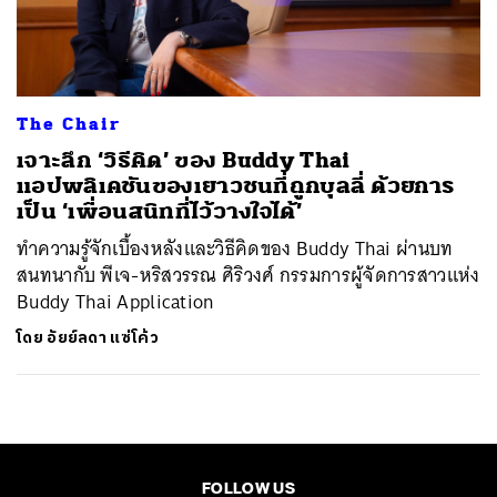
ค้นหา
SHARE
TWEET
LINE
EMAIL
The Chair
เจาะลึก ‘วิธีคิด’ ของ Buddy Thai
แอปพลิเคชันของเยาวชนที่ถูกบุลลี่ ด้วยการ
เป็น ‘เพื่อนสนิทที่ไว้วางใจได้’
ทำความรู้จักเบื้องหลังและวิธีคิดของ Buddy Thai ผ่านบท
สนทนากับ พีเจ-หริสวรรณ ศิริวงศ์ กรรมการผู้จัดการสาวแห่ง
Buddy Thai Application
โดย
อัยย์ลดา แซ่โค้ว
FOLLOW US