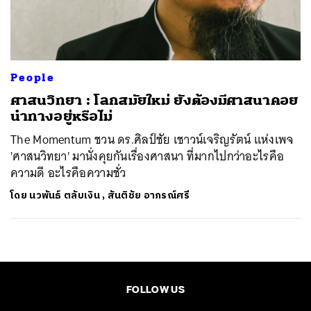
ค้นหา
SHARE
TWEET
LINE
EMAIL
People
ศาสนวิทยา : โลกสมัยใหม่ ยังต้องมีศาสนาคอย
นำทางอยู่หรือไม่
The Momentum ชวน ดร.ศิลป์ชัย เชาวน์เจริญรัตน์ แห่งเพจ
'ศาสนวิทยา' มานั่งคุยกันเรื่องศาสนา ที่มากไปกว่าอะไรคือ
ความดี อะไรคือความชั่ว
โดย
นวพันธ์ ตลับเงิน
,
สันติชัย อาภรณ์ศรี
FOLLOW US