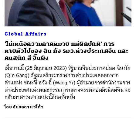
ค้นหา
SHARE
TWEET
LINE
EMAIL
Global Affairs
‘ไม่เหนือความคาดหมาย แต่ผิดปกติ’ การ
หายตัวไปของ ฉิน กัง รมว.ต่างประเทศจีน และ
คนสนิท สี จิ้นผิง
เมื่อวานนี้ (25 มิถุนายน 2023) รัฐบาลจีนประกาศปลด ฉิน กัง
(Qin Gang) รัฐมนตรีกระทรวงการต่างประเทศออกจาก
ตำแหน่ง ขณะที่ หวัง อี้ (Wang Yi) ผู้อำนวยการสำนักงานการ
ต่างประเทศแห่งคณะกรรมการกลางพรรคคอมมิวนิสต์จีน จะ
กลับมาดำรงตำแหน่งนี้อีกครั้งหนึ่ง
โดย
อัยย์ลดา แซ่โค้ว