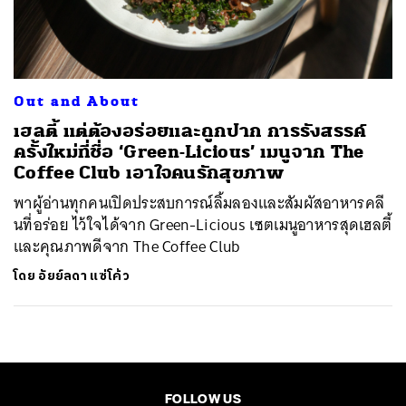
ค้นหา
SHARE
TWEET
LINE
EMAIL
Out and About
เฮลตี้ แต่ต้องอร่อยและถูกปาก การรังสรรค์
ครั้งใหม่ที่ชื่อ ‘Green-Licious’ เมนูจาก The
Coffee Club เอาใจคนรักสุขภาพ
พาผู้อ่านทุกคนเปิดประสบการณ์ลิ้มลองและสัมผัสอาหารคลี
นที่อร่อย ไว้ใจได้จาก Green-Licious เซตเมนูอาหารสุดเฮลตี้
และคุณภาพดีจาก The Coffee Club
โดย
อัยย์ลดา แซ่โค้ว
FOLLOW US