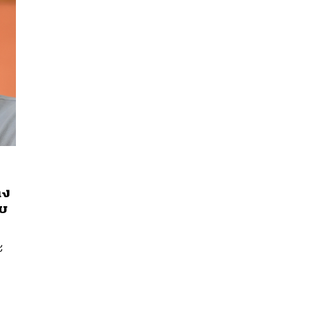
าง
ับ
นหา
ะ
SHARE
TWEET
LINE
EMAIL