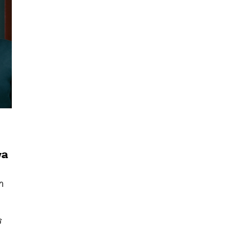
พล
นหา
SHARE
TWEET
LINE
EMAIL
า
ร