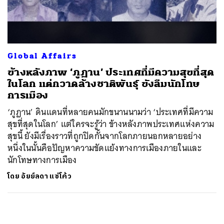
ค้นหา
SHARE
TWEET
LINE
EMAIL
Global Affairs
ข้างหลังภาพ ‘ภูฏาน’ ประเทศที่มีความสุขที่สุด
ในโลก แต่กวาดล้างชาติพันธุ์ ขังลืมนักโทษ
การเมือง
‘ภูฏาน’ ดินแดนที่หลายคนมักขนานนามว่า ‘ประเทศที่มีความ
สุขที่สุดในโลก’ แต่ใครจะรู้ว่า ข้างหลังภาพประเทศแห่งความ
สุขนี้ ยังมีเรื่องราวที่ถูกปิดกั้นจากโลกภายนอกหลายอย่าง
หนึ่งในนั้นคือปัญหาความขัดแย้งทางการเมืองภายในและ
นักโทษทางการเมือง
โดย
อัยย์ลดา แซ่โค้ว