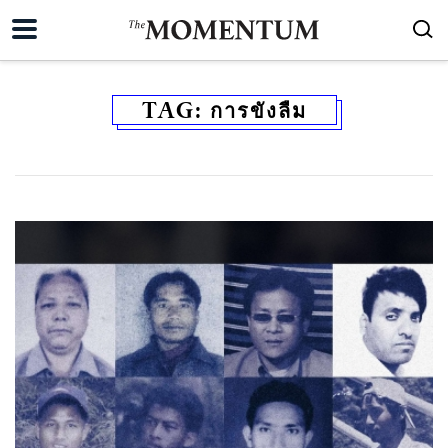
TAG:
การขังลืม