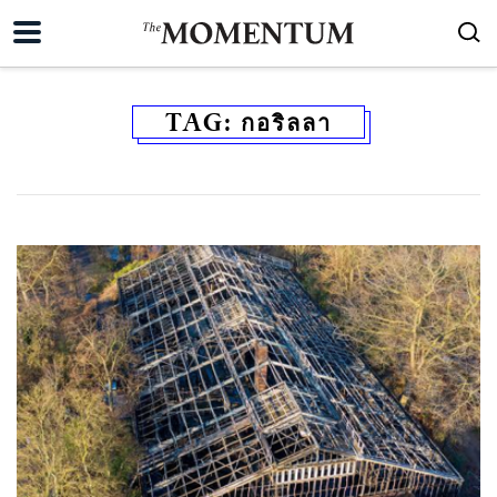
TAG:
กอริลลา