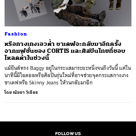
ค้นหา
SHARE
TWEET
LINE
EMAIL
Fashion
หรือกางเกงเอวต่ำ ขาเดฟจะกลับมาอีกครั้ง
จากแฟชั่นของ CORTIS และศิลปินไทยที่ชอบ
โหลดต่ำในช่วงนี้
แม้ยีนส์ทรง Baggy อยู่ในกระแสมาระยะหนึ่งจนถึงวันนี้ แต่ใน
นาทีนี้มีไอดอลหรือศิลปินรุ่นใหม่ที่อาจช่วยจุดกระแสกางเกง
ขาเดฟหรือ Skinny Jeans ให้วนกลับมาอีก
โดย
ณัชชา วิเชียร
FOLLOW US