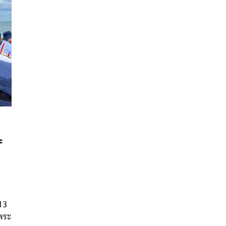
ะ
นหา
SHARE
TWEET
LINE
EMAIL
13
ดพระ