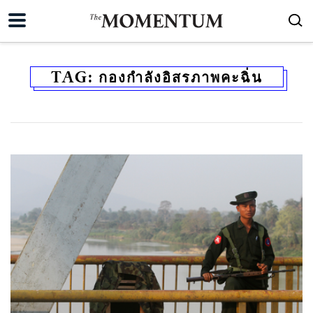
TAG:
กองกำลังอิสรภาพคะฉิ่น