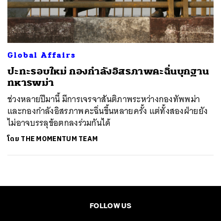
ค้นหา
SHARE
TWEET
LINE
EMAIL
Global Affairs
ปะทะรอบใหม่ กองกำลังอิสรภาพคะฉิ่นบุกฐาน
ทหารพม่า
ช่วงหลายปีมานี้ มีการเจรจาสันติภาพระหว่างกองทัพพม่า
และกองกำลังอิสรภาพคะฉิ่นขึ้นหลายครั้ง แต่ทั้งสองฝ่ายยัง
ไม่อาจบรรลุข้อตกลงร่วมกันได้
โดย
THE MOMENTUM TEAM
FOLLOW US