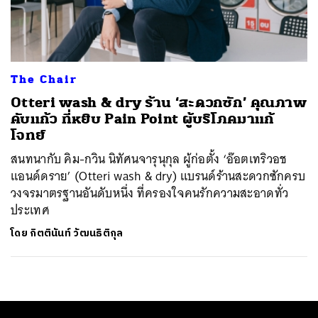
ค้นหา
SHARE
TWEET
LINE
EMAIL
The Chair
Otteri wash & dry ร้าน ‘สะดวกซัก’ คุณภาพ
คับแก้ว ที่หยิบ Pain Point ผู้บริโภคมาแก้
โจทย์
สนทนากับ คิม-กวิน นิทัศนจารุนุกุล ผู้ก่อตั้ง ‘อ๊อตเทริวอช
แอนด์ดราย’ (Otteri wash & dry) แบรนด์ร้านสะดวกซักครบ
วงจรมาตรฐานอันดับหนึ่ง ที่ครองใจคนรักความสะอาดทั่ว
ประเทศ
โดย
กิตตินันท์ วัฒนธิติกุล