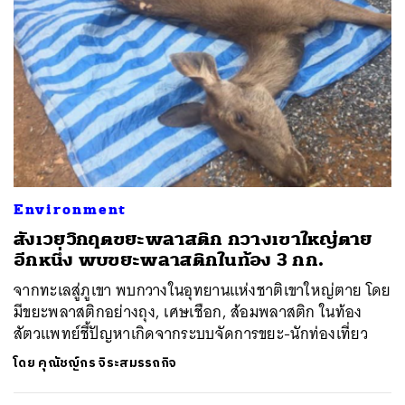
Environment
สังเวยวิกฤตขยะพลาสติก กวางเขาใหญ่ตาย
อีกหนึ่ง พบขยะพลาสติกในท้อง 3 กก.
จากทะเลสู่ภูเขา พบกวางในอุทยานแห่งชาติเขาใหญ่ตาย โดย
มีขยะพลาสติกอย่างถุง, เศษเชือก, ส้อมพลาสติก ในท้อง
สัตวแพทย์ชี้ปัญหาเกิดจากระบบจัดการขยะ-นักท่องเที่ยว
โดย
คุณัชญ์กร จิระสมรรถกิจ